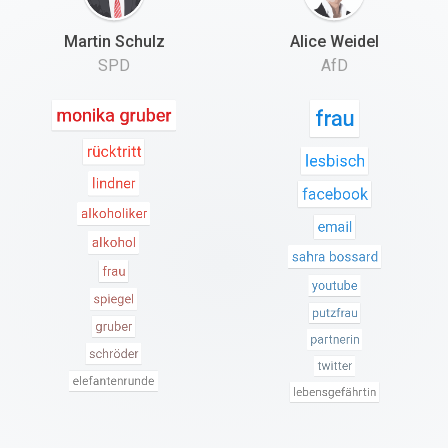
Martin Schulz
Alice Weidel
SPD
AfD
monika gruber
frau
rücktritt
lesbisch
lindner
facebook
alkoholiker
email
alkohol
sahra bossard
frau
youtube
spiegel
putzfrau
gruber
partnerin
schröder
twitter
elefantenrunde
lebensgefährtin