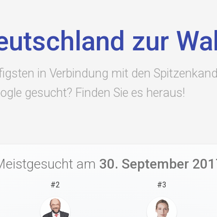
trockener alkoholiker
heute show
lustig
cdu
p
eutschland zur Wa
eit
igsten in Verbindung mit den Spitzenkand
ogle gesucht? Finden Sie es heraus!
Meistgesucht
am
30. September 201
#
2
#
3