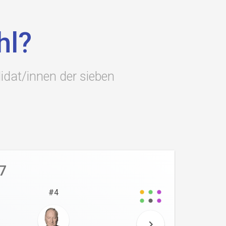
ia maria castro
ist lesbisch
brief
meme
vater
hl?
idat/innen der sieben
7
#
4