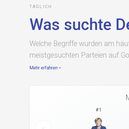
TÄGLICH
thies gundlach bunte
canabis
freundin
millionär
Was suchte D
volk
kipping
dorothea
talk
religionszugehörigk
Welche Begriffe wurden am häuf
meistgesuchten Parteien auf Go
Mehr erfahren
#
1