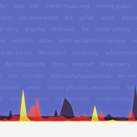
lter
spd
sixt
merkel muss weg
monika gruber
dient
die unerwartete
afd
gehalt
ulrich
lindne
ie story
angelika
ehemann
fkk
basler zeitung
ent
lesbisch
witze
droht ein düsteres szenario
e
uch der karibik
alkoholiker
bundestag
außenministe
flüchtlingspolitik
robin
irina root
frauke petry
n
über schröder
untersuchungsausschuss
wir wer
deppert
neues
lindner gibt noch vier wochen
son
al
zitate
macron
ehefrau bilder
verlässt studio
i
größe
rechts
story spiegel
bilder unterhose
r
spiegel die story
markus feldenkirchen
best of
ke merkel
hermann göring
lanz
was macht
die l