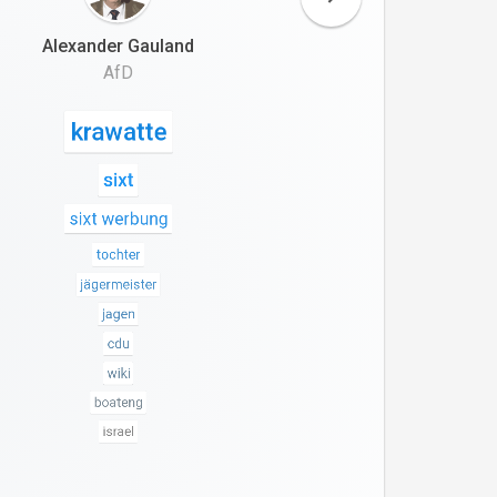
Alexander Gauland
AfD
krawatte
sixt
sixt werbung
tochter
jägermeister
jagen
cdu
wiki
boateng
israel