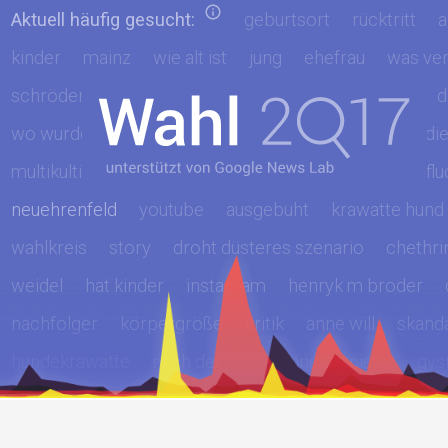
Aktuell häufig gesucht:
geburtsort
rücktritt
a
kinder
mainz
wie alt ist
jung
ehefrau
was ver
schröder
spiegel
groko ohne
haare
privat
d
wo wurde geboren
gabriel
göring
wie viel verdi
multikulti ist gescheitert
grüne
rücktritt focus
fl
neuehrenfeld
youtube
ausgebuht
krawatte hund
wahlkreis
story
droht düsteres szenario
chethri
weidel
hat kinder
instagram
henryk m broder
nachfolger
körpergröße
kritik
anne will
skand
hundekrawatte
nach der wahl
innenminister
gys
ab montag sauf ich wieder
hazel brugger
afd sattle
grünen chef
email
vita
petry
martin fdp
dan